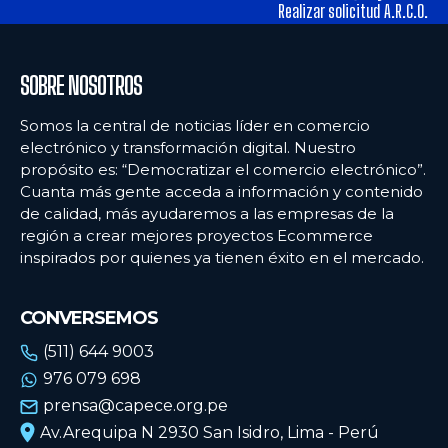
tiendas físicas
tiendas físicas
Realizar solicitud A.R.C.O.
Ecommercenews
Ecommercenews
SOBRE NOSOTROS
PERÚ
PERÚ
Somos la central de noticias líder en comercio
electrónico y transformación digital. Nuestro
ARGENTINA
ARGENTINA
propósito es: “Democratizar el comercio electrónico”.
Cuanta más gente acceda a información y contenido
BOLIVIA
BOLIVIA
de calidad, más ayudaremos a las empresas de la
CHILE
CHILE
región a crear mejores proyectos Ecommerce
inspirados por quienes ya tienen éxito en el mercado.
COLOMBIA
COLOMBIA
ECUADOR
ECUADOR
CONVERSEMOS
MÉXICO
MÉXICO
(511) 644 9003
976 079 698
URUGUAY
URUGUAY
prensa@capece.org.pe
VENEZUELA
VENEZUELA
Av.Arequipa N 2930 San Isidro, Lima - Perú