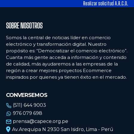
alimentos y los hábitos de consumo en Lima
alimentos y los hábitos de consumo en Lima
Realizar solicitud A.R.C.O.
Ecommercenews
Ecommercenews
SOBRE NOSOTROS
PERÚ
PERÚ
Somos la central de noticias líder en comercio
electrónico y transformación digital. Nuestro
ARGENTINA
ARGENTINA
propósito es: “Democratizar el comercio electrónico”.
Cuanta más gente acceda a información y contenido
BOLIVIA
BOLIVIA
de calidad, más ayudaremos a las empresas de la
CHILE
CHILE
región a crear mejores proyectos Ecommerce
inspirados por quienes ya tienen éxito en el mercado.
COLOMBIA
COLOMBIA
ECUADOR
ECUADOR
CONVERSEMOS
MÉXICO
MÉXICO
(511) 644 9003
976 079 698
URUGUAY
URUGUAY
prensa@capece.org.pe
VENEZUELA
VENEZUELA
Av.Arequipa N 2930 San Isidro, Lima - Perú