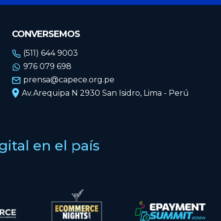
CONVERSEMOS
(511) 644 9003
976 079 698
prensa@capece.org.pe
Av.Arequipa N 2930 San Isidro, Lima - Perú
tal en el país