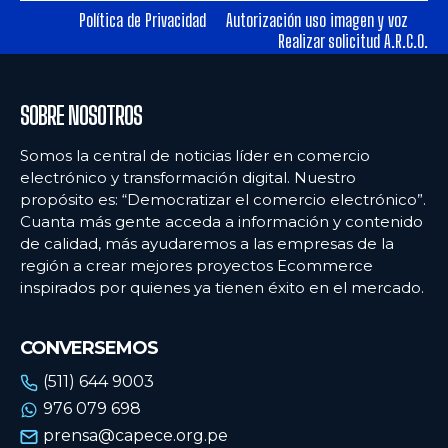
Política de Privacidad
Autorización uso imagen y voz
Realizar solicitud A.R.C.O.
Ecommercenews
Ecommercenews
PERÚ
PERÚ
SOBRE NOSOTROS
ARGENTINA
ARGENTINA
Somos la central de noticias líder en comercio
BOLIVIA
BOLIVIA
electrónico y transformación digital. Nuestro
propósito es: “Democratizar el comercio electrónico”.
CHILE
CHILE
Cuanta más gente acceda a información y contenido
COLOMBIA
COLOMBIA
de calidad, más ayudaremos a las empresas de la
región a crear mejores proyectos Ecommerce
ECUADOR
ECUADOR
inspirados por quienes ya tienen éxito en el mercado.
MÉXICO
MÉXICO
CONVERSEMOS
URUGUAY
URUGUAY
(511) 644 9003
VENEZUELA
VENEZUELA
976 079 698
prensa@capece.org.pe