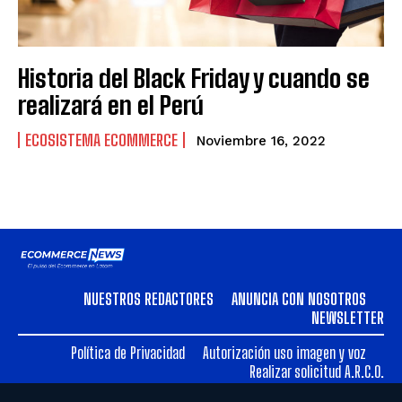
VENEZUELA
VENEZUELA
Historia del Black Friday y cuando se
realizará en el Perú
ECOSISTEMA ECOMMERCE
Noviembre 16, 2022
NUESTROS REDACTORES
ANUNCIA CON NOSOTROS
NEWSLETTER
Política de Privacidad
Autorización uso imagen y voz
Realizar solicitud A.R.C.O.