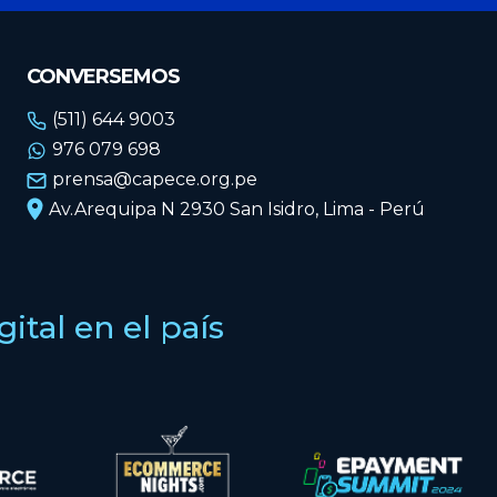
CONVERSEMOS
(511) 644 9003
976 079 698
prensa@capece.org.pe
Av.Arequipa N 2930 San Isidro, Lima - Perú
tal en el país