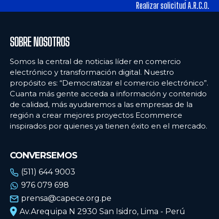
tiendas físicas
tiendas físicas
Realizar solicitud A.R.C.O.
Ecommercenews
Ecommercenews
SOBRE NOSOTROS
PERÚ
PERÚ
Somos la central de noticias líder en comercio
electrónico y transformación digital. Nuestro
ARGENTINA
ARGENTINA
propósito es: “Democratizar el comercio electrónico”.
Cuanta más gente acceda a información y contenido
BOLIVIA
BOLIVIA
de calidad, más ayudaremos a las empresas de la
CHILE
CHILE
región a crear mejores proyectos Ecommerce
inspirados por quienes ya tienen éxito en el mercado.
COLOMBIA
COLOMBIA
ECUADOR
ECUADOR
CONVERSEMOS
MÉXICO
MÉXICO
(511) 644 9003
976 079 698
URUGUAY
URUGUAY
prensa@capece.org.pe
VENEZUELA
VENEZUELA
Av.Arequipa N 2930 San Isidro, Lima - Perú