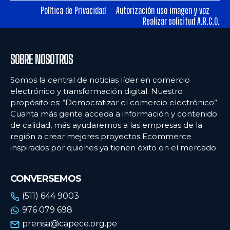
Política de Privacidad
Autorización uso imagen y voz
Realizar solicitud A.R.C.O.
Ecommercenews
Ecommercenews
PERÚ
PERÚ
SOBRE NOSOTROS
ARGENTINA
ARGENTINA
Somos la central de noticias líder en comercio
BOLIVIA
BOLIVIA
electrónico y transformación digital. Nuestro
propósito es: “Democratizar el comercio electrónico”.
CHILE
CHILE
Cuanta más gente acceda a información y contenido
COLOMBIA
COLOMBIA
de calidad, más ayudaremos a las empresas de la
región a crear mejores proyectos Ecommerce
ECUADOR
ECUADOR
inspirados por quienes ya tienen éxito en el mercado.
MÉXICO
MÉXICO
CONVERSEMOS
URUGUAY
URUGUAY
(511) 644 9003
VENEZUELA
VENEZUELA
976 079 698
prensa@capece.org.pe