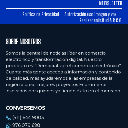
NEWSLETTER
Ecommercenews
Ecommercenews
Política de Privacidad
Autorización uso imagen y voz
PERÚ
PERÚ
Realizar solicitud A.R.C.O.
ARGENTINA
ARGENTINA
BOLIVIA
BOLIVIA
SOBRE NOSOTROS
CHILE
CHILE
Somos la central de noticias líder en comercio
electrónico y transformación digital. Nuestro
COLOMBIA
COLOMBIA
propósito es: “Democratizar el comercio electrónico”.
ECUADOR
ECUADOR
Cuanta más gente acceda a información y contenido
de calidad, más ayudaremos a las empresas de la
MÉXICO
MÉXICO
región a crear mejores proyectos Ecommerce
inspirados por quienes ya tienen éxito en el mercado.
URUGUAY
URUGUAY
VENEZUELA
VENEZUELA
CONVERSEMOS
(511) 644 9003
976 079 698