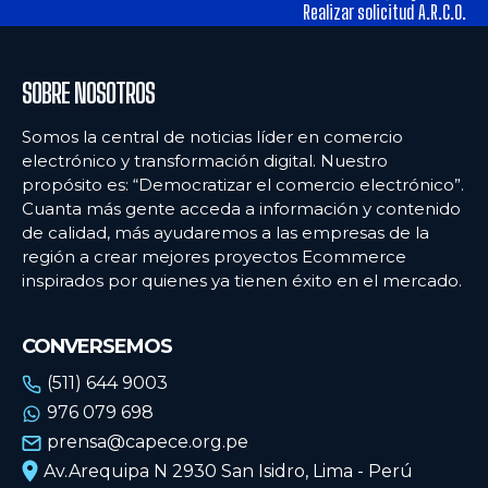
alimentos y los hábitos de consumo en Lima
alimentos y los hábitos de consumo en Lima
Realizar solicitud A.R.C.O.
Ecommercenews
Ecommercenews
SOBRE NOSOTROS
PERÚ
PERÚ
Somos la central de noticias líder en comercio
electrónico y transformación digital. Nuestro
ARGENTINA
ARGENTINA
propósito es: “Democratizar el comercio electrónico”.
Cuanta más gente acceda a información y contenido
BOLIVIA
BOLIVIA
de calidad, más ayudaremos a las empresas de la
CHILE
CHILE
región a crear mejores proyectos Ecommerce
inspirados por quienes ya tienen éxito en el mercado.
COLOMBIA
COLOMBIA
ECUADOR
ECUADOR
CONVERSEMOS
MÉXICO
MÉXICO
(511) 644 9003
976 079 698
URUGUAY
URUGUAY
prensa@capece.org.pe
VENEZUELA
VENEZUELA
Av.Arequipa N 2930 San Isidro, Lima - Perú