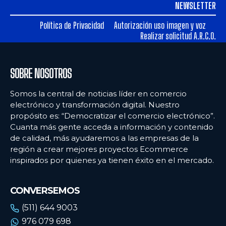
NEWSLETTER
Ecommercenews
Ecommercenews
Política de Privacidad
Autorización uso imagen y voz
PERÚ
PERÚ
Realizar solicitud A.R.C.O.
ARGENTINA
ARGENTINA
BOLIVIA
BOLIVIA
SOBRE NOSOTROS
CHILE
CHILE
Somos la central de noticias líder en comercio
electrónico y transformación digital. Nuestro
COLOMBIA
COLOMBIA
propósito es: “Democratizar el comercio electrónico”.
ECUADOR
ECUADOR
Cuanta más gente acceda a información y contenido
de calidad, más ayudaremos a las empresas de la
MÉXICO
MÉXICO
región a crear mejores proyectos Ecommerce
inspirados por quienes ya tienen éxito en el mercado.
URUGUAY
URUGUAY
VENEZUELA
VENEZUELA
CONVERSEMOS
(511) 644 9003
976 079 698