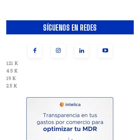
SÍGUENOS EN REDES
121 K
4.5 K
19 K
2.5 K