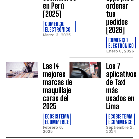
en Perú
ordenar
[2025]
tus
pedidos
COMERCIO
[2026]
ELECTRÓNICO
Marzo 3, 2025
COMERCIO
ELECTRÓNICO
Enero 8, 2026
Las 14
Los 7
mejores
aplicativos
marcas de
de Taxi
maquillaje
más
caras del
usados en
2025
Lima
ECOSISTEMA
ECOSISTEMA
ECOMMERCE
ECOMMERCE
Febrero 6,
Septiembre 2,
2025
2024