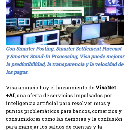
Con Smarter Posting, Smarter Settlement Forecast
y Smarter Stand-In Processing, Visa puede mejorar
la predictibilidad, la transparencia y la velocidad de
los pagos
.
Visa anunció hoy el lanzamiento de
VisaNet
+AI
, una oferta de servicios impulsados por
inteligencia artificial para resolver retos y
puntos problemáticos para bancos, comercios y
consumidores como las demoras y la confusión
para manejar los saldos de cuentas y la