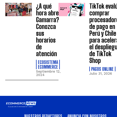
¿A qué
TikTok eval
hora abre
comprar
Gamarra?
procesador
Conozca
de pago en
sus
Perú y Chile
horarios
para aceler
de
el desplieg
atención
de TikTok
Shop
ECOSISTEMA
ECOMMERCE
PAGOS ONLINE
Septiembre 12,
Julio 31, 2026
2024
NUESTROS REDACTORES
ANUNCIA CON NOSOTROS