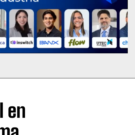
l en
rma