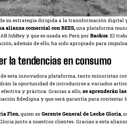
de su estrategia dirigida a
la transformación digital 
na alianza comercial con BEES,
una plataforma mundi
AB InbBey y que es usada en Perú por
Backus
. El tra
ión; además de ello, ha sido apropiado para impulsar
er la tendencias en consumo
de esta innovadora plataforma, tanto minoristas com
ndrán la oportunidad de introducirse a variados artíc
efectiva y práctica. Gracias a ello,
se aprenderán las
ación fidedigna y que será garantía para contestar 
ria Flen
, quien es
Gerente General de Leche Gloria
, 
 Gloria junto a nuestros clientes. Gracias a esta alia