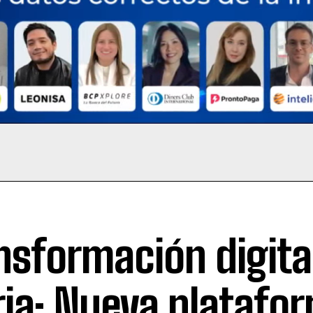
nsformación digita
ria: Nueva platafo