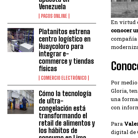
Venezuela
PAGOS ONLINE
En virtud 
conocer u
Platanitos estrena
centro logístico en
compañía 
Huaycoloro para
modernizac
integrar e-
commerce y tiendas
Conoc
físicas
COMERCIO ELECTRÓNICO
Por medio 
Gloria, te
Cómo la tecnología
una forma 
de ultra-
con inform
congelación está
transformando el
retail de alimentos y
Para
Vale
los hábitos de
digital de
consumo en Lima