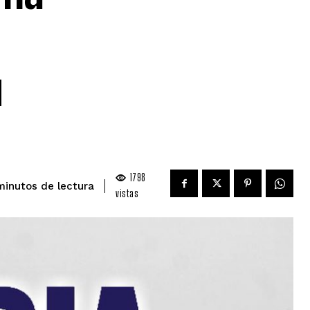
ú
1798
de lectura
inutos
vistas