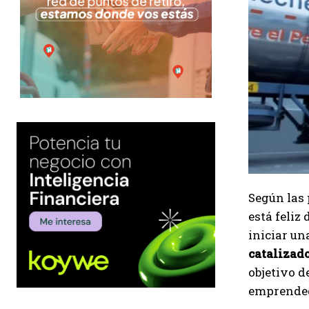
Según las
está feliz
iniciar un
catalizad
objetivo d
emprended