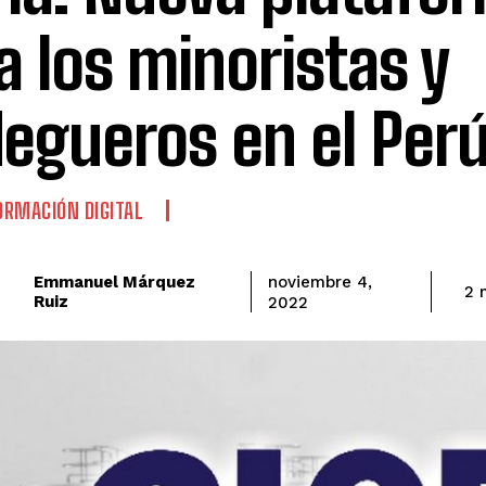
a los minoristas y
egueros en el Per
RMACIÓN DIGITAL
Emmanuel Márquez
noviembre 4,
2
m
Ruiz
2022