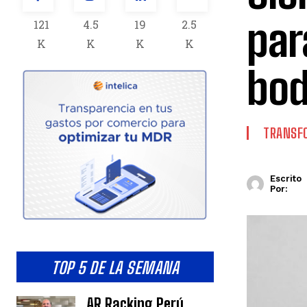
par
121
4.5
19
2.5
K
K
K
K
bod
TRANSFO
Escrito
Por:
TOP 5 DE LA SEMANA
AR Racking Perú