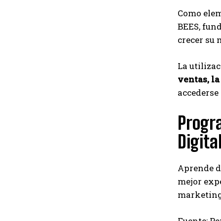
Como eleme
BEES, fun
crecer su 
La utiliza
ventas, la
accederse 
Progr
Digita
Aprende de
mejor exp
marketing
Fuente: Pe