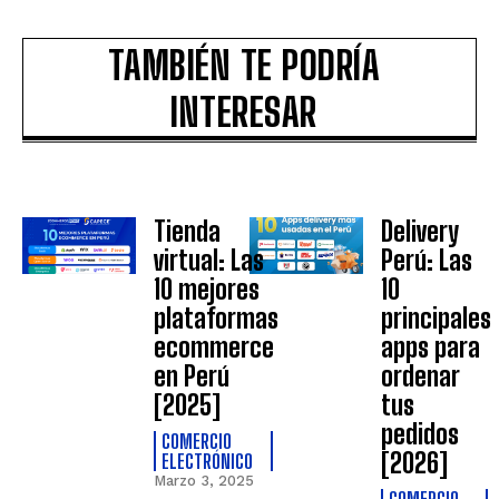
TAMBIÉN TE PODRÍA
INTERESAR
Tienda
Delivery
virtual: Las
Perú: Las
10 mejores
10
plataformas
principales
ecommerce
apps para
en Perú
ordenar
[2025]
tus
pedidos
COMERCIO
[2026]
ELECTRÓNICO
Marzo 3, 2025