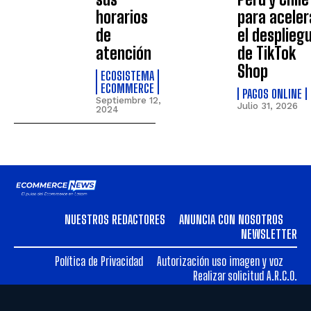
horarios
para aceler
de
el desplieg
atención
de TikTok
Shop
ECOSISTEMA
ECOMMERCE
PAGOS ONLINE
Septiembre 12,
Julio 31, 2026
2024
NUESTROS REDACTORES
ANUNCIA CON NOSOTROS
NEWSLETTER
Política de Privacidad
Autorización uso imagen y voz
Realizar solicitud A.R.C.O.