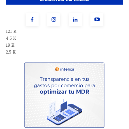
121 K
4.5 K
19 K
2.5 K