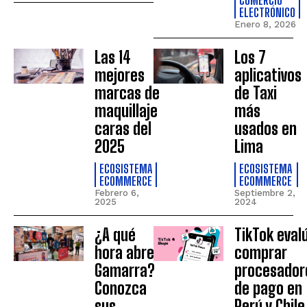
COMERCIO
ELECTRÓNICO
Enero 8, 2026
Las 14
Los 7
mejores
aplicativos
marcas de
de Taxi
maquillaje
más
caras del
usados en
2025
Lima
ECOSISTEMA
ECOSISTEMA
ECOMMERCE
ECOMMERCE
Febrero 6,
Septiembre 2,
2025
2024
¿A qué
TikTok eval
hora abre
comprar
Gamarra?
procesador
Conozca
de pago en
sus
Perú y Chile