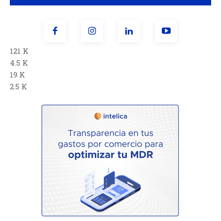
121 K
4.5 K
19 K
2.5 K