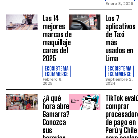
Enero 8, 2026
Las 14
Los 7
mejores
aplicativos
marcas de
de Taxi
maquillaje
más
caras del
usados en
2025
Lima
ECOSISTEMA
ECOSISTEMA
ECOMMERCE
ECOMMERCE
Febrero 6,
Septiembre 2,
2025
2024
¿A qué
TikTok eval
hora abre
comprar
Gamarra?
procesador
Conozca
de pago en
sus
Perú y Chile