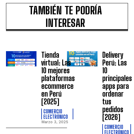
TAMBIÉN TE PODRÍA
INTERESAR
Tienda
Delivery
virtual: Las
Perú: Las
10 mejores
10
plataformas
principales
ecommerce
apps para
en Perú
ordenar
[2025]
tus
pedidos
COMERCIO
[2026]
ELECTRÓNICO
Marzo 3, 2025
COMERCIO
ELECTRÓNICO