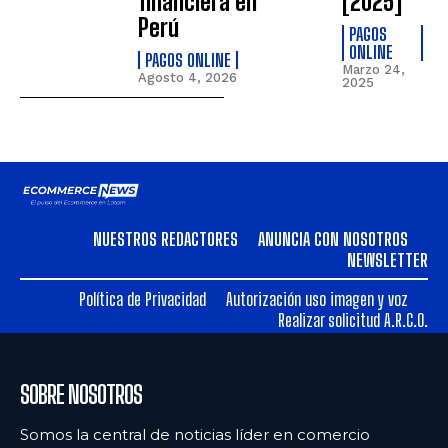
financiera en
[2025]
Perú
PAGOS
ONLINE
PAGOS ONLINE
Marzo 24,
Agosto 4, 2026
2025
NUESTROS REDACTORES
ANUNCIA CON NOSOTROS
NEWSLETTER
Política de Privacidad
Autorización uso imagen y voz
Realizar solicitud A.R.C.O.
SOBRE NOSOTROS
Somos la central de noticias líder en comercio