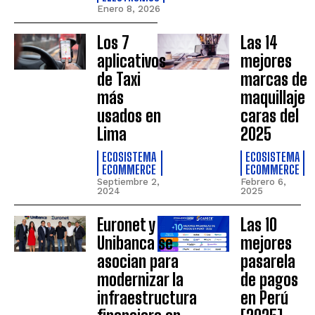
Enero 8, 2026
Los 7
Las 14
aplicativos
mejores
de Taxi
marcas de
más
maquillaje
usados en
caras del
Lima
2025
ECOSISTEMA
ECOSISTEMA
ECOMMERCE
ECOMMERCE
Septiembre 2,
Febrero 6,
2024
2025
Euronet y
Las 10
Unibanca se
mejores
asocian para
pasarela
modernizar la
de pagos
infraestructura
en Perú