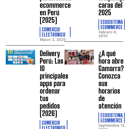
ecommerce
caras del
en Perú
2025
[2025]
ECOSISTEMA
ECOMMERCE
COMERCIO
Febrero 6,
ELECTRÓNICO
2025
Marzo 3, 2025
Delivery
¿A qué
Perú: Las
hora abre
10
Gamarra?
principales
Conozca
apps para
sus
ordenar
horarios
tus
de
pedidos
atención
[2026]
ECOSISTEMA
ECOMMERCE
COMERCIO
Septiembre 12,
ELECTRÓNICO