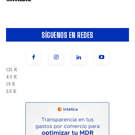
SÍGUENOS EN REDES
121 K
4.5 K
19 K
2.5 K