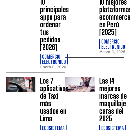
10
10 mejores
principales
plataforma
apps para
ecommerc
ordenar
en Perú
tus
[2025]
pedidos
COMERCIO
[2026]
ELECTRÓNICO
Marzo 3, 2025
COMERCIO
ELECTRÓNICO
Enero 8, 2026
Los 7
Las 14
aplicativos
mejores
de Taxi
marcas de
más
maquillaje
usados en
caras del
Lima
2025
ECOSISTEMA
ECOSISTEMA