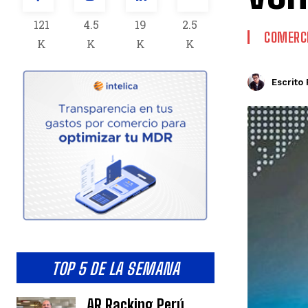
121
4.5
19
2.5
COMERCI
K
K
K
K
Escrito 
TOP 5 DE LA SEMANA
AR Racking Perú