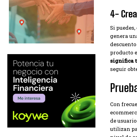
4- Crea
Si puedes,
genera un
descuento 
producto e
significa 
seguir obt
Prueb
Con frecue
ecommerce 
de usuari
utilizan p