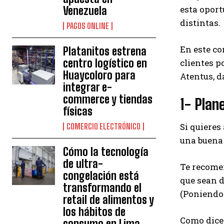
esta oport
Venezuela
distintas.
PAGOS ONLINE
En este co
Platanitos estrena
centro logístico en
clientes p
Huaycoloro para
Atentus, d
integrar e-
commerce y tiendas
1- Plan
físicas
Si quieres
COMERCIO ELECTRÓNICO
una buena 
Cómo la tecnología
de ultra-
Te recom
congelación está
que sean d
transformando el
(Poniendo 
retail de alimentos y
los hábitos de
Como dice 
consumo en Lima