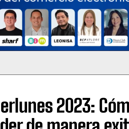
erlunes 2023: Có
der de manera exi