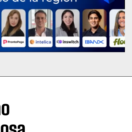
mo
tosa