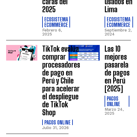
caras del
usados en
2025
Lima
ECOSISTEMA
ECOSISTEMA
ECOMMERCE
ECOMMERCE
Febrero 6,
Septiembre 2,
2025
2024
TikTok evalúa
Las 10
comprar
mejores
procesadores
pasarela
de pago en
de pagos
Perú y Chile
en Perú
para acelerar
[2025]
el despliegue
PAGOS
de TikTok
ONLINE
Marzo 24,
Shop
2025
PAGOS ONLINE
Julio 31, 2026