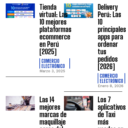
Tienda
Delivery
virtual: Las
Perú: Las
10 mejores
10
plataformas
principales
ecommerce
apps para
en Perú
ordenar
[2025]
tus
pedidos
COMERCIO
[2026]
ELECTRÓNICO
Marzo 3, 2025
COMERCIO
ELECTRÓNICO
Enero 8, 2026
Las 14
Los 7
mejores
aplicativos
marcas de
de Taxi
maquillaje
más