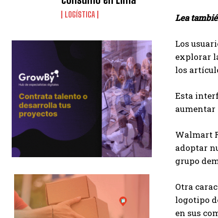
LOGÍSTICA
Lea tambi
Los usuari
explorar l
los artícu
Esta inter
aumentar e
Walmart Re
adoptar nu
grupo demo
Otra carac
logotipo d
en sus co