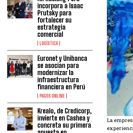
incorpora a Isaac
Prutsky para
fortalecer su
estrategia
comercial
LOGÍSTICA
Euronet y Unibanca
se asocian para
modernizar la
infraestructura
financiera en Perú
PAGOS ONLINE
Krealo, de Credicorp,
invierte en Cashea y
La empre
concreta su primera
experienci
apuesta en