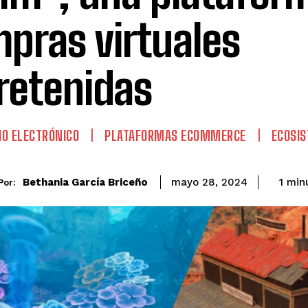
pras virtuales
retenidas
O ELECTRÓNICO
PLATAFORMAS ECOMMERCE
ECOSI
Bethania García Briceño
1
min
mayo 28, 2024
Por: