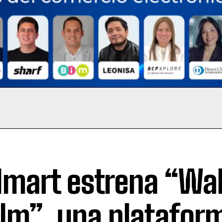
mart estrena “Wa
lm”, una platafor