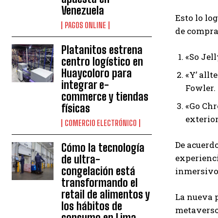
Venezuela
Esto lo lo
PAGOS ONLINE
de compras
Platanitos estrena
«So Jel
centro logístico en
Huaycoloro para
«Y’ allt
integrar e-
Fowler.
commerce y tiendas
«Go Chr
físicas
exterior
COMERCIO ELECTRÓNICO
De acuerdo
Cómo la tecnología
experienci
de ultra-
congelación está
inmersivos
transformando el
retail de alimentos y
La nueva p
los hábitos de
metaverso 
consumo en Lima