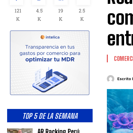
com
121
4.5
19
2.5
K
K
K
K
ent
COMERCI
Escrito 
TOP 5 DE LA SEMANA
AR Racking Perú