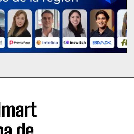
lmart
ma de