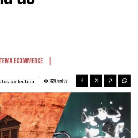
STEMA ECOMMERCE
820
vistas
de lectura
utos