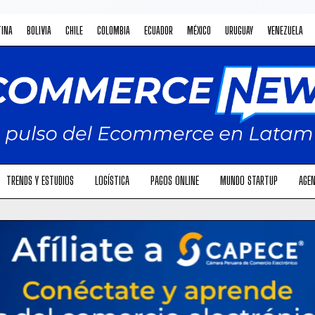
TINA
BOLIVIA
CHILE
COLOMBIA
ECUADOR
MÉXICO
URUGUAY
VENEZUELA
TRENDS Y ESTUDIOS
LOGÍSTICA
PAGOS ONLINE
MUNDO STARTUP
AGEN