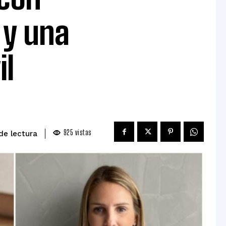
 y una
il
925
vistas
de lectura