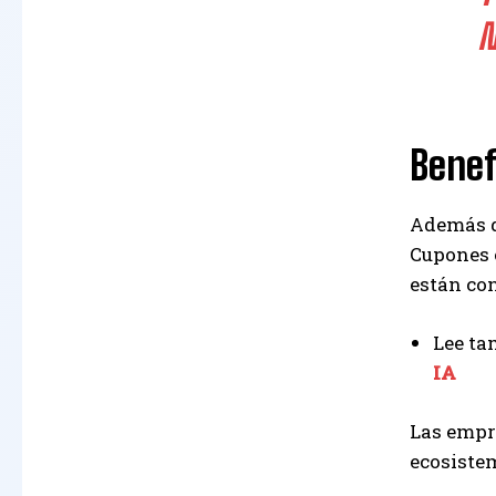
N
Benef
Además de
Cupones 
están co
Lee ta
IA
Las empr
ecosiste