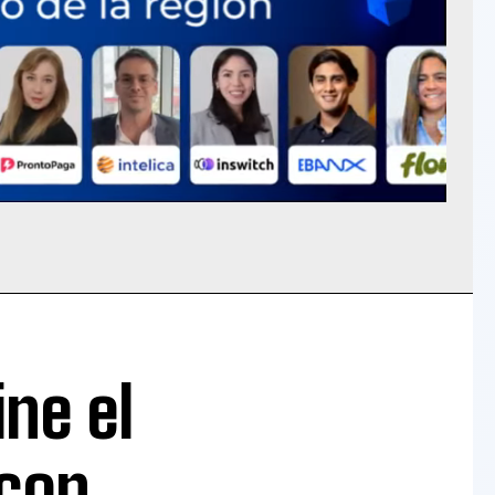
ine el
con