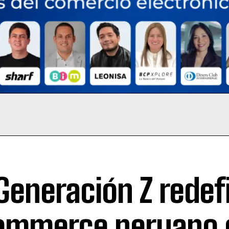
Generación Z redef
ommerce peruano 