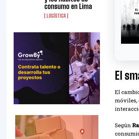
consumo en Lima
LOGÍSTICA
El sm
El cambio
móviles, 
interacci
Según
Ra
consumido