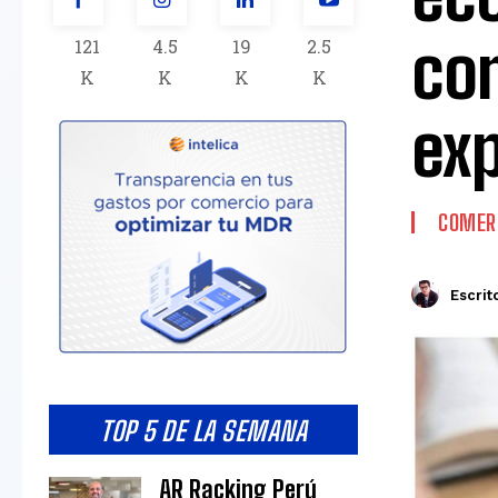
co
121
4.5
19
2.5
K
K
K
K
exp
COMERC
Escrit
TOP 5 DE LA SEMANA
AR Racking Perú