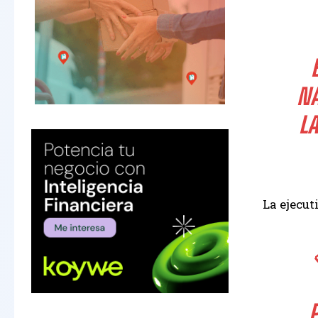
NA
L
La ejecut