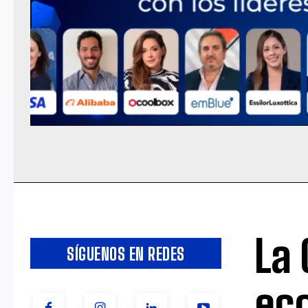
La 
SÍGUENOS EN REDES
ec