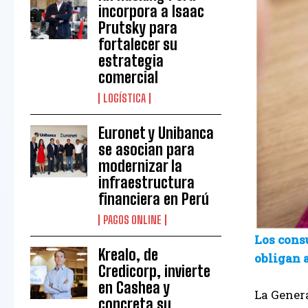
incorpora a Isaac
Prutsky para
fortalecer su
estrategia
comercial
LOGÍSTICA
Euronet y Unibanca
se asocian para
modernizar la
infraestructura
financiera en Perú
PAGOS ONLINE
Los cons
Krealo, de
obligan a
Credicorp, invierte
en Cashea y
La Gener
concreta su