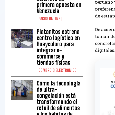
peruano 
primera apuesta en
preferenc
Venezuela
de estra
PAGOS ONLINE
De acuer
Platanitos estrena
toman de
centro logístico en
concreta
Huaycoloro para
integrar e-
digitales
commerce y
tiendas físicas
COMERCIO ELECTRÓNICO
Cómo la tecnología
de ultra-
congelación está
transformando el
retail de alimentos
y los hábitos de