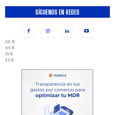
SÍGUENOS EN REDES
121 K
4.5 K
19 K
2.5 K