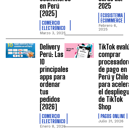
en Perú
2025
[2025]
ECOSISTEMA
ECOMMERCE
COMERCIO
Febrero 6,
ELECTRÓNICO
2025
Marzo 3, 2025
Delivery
TikTok eval
Perú: Las
comprar
10
procesador
principales
de pago en
apps para
Perú y Chile
ordenar
para aceler
tus
el desplieg
pedidos
de TikTok
[2026]
Shop
COMERCIO
PAGOS ONLINE
ELECTRÓNICO
Julio 31, 2026
Enero 8, 2026