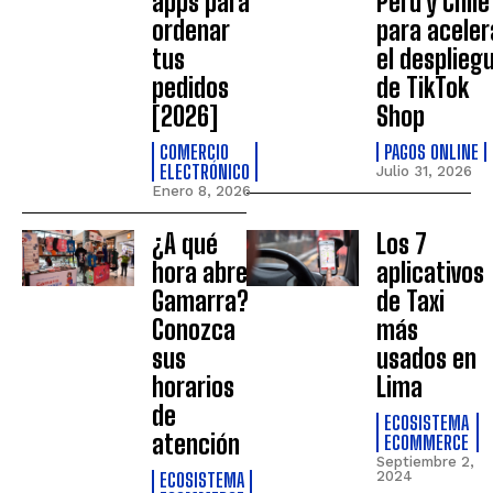
apps para
Perú y Chile
ordenar
para aceler
tus
el desplieg
pedidos
de TikTok
[2026]
Shop
COMERCIO
PAGOS ONLINE
ELECTRÓNICO
Julio 31, 2026
Enero 8, 2026
¿A qué
Los 7
hora abre
aplicativos
Gamarra?
de Taxi
Conozca
más
sus
usados en
horarios
Lima
de
ECOSISTEMA
atención
ECOMMERCE
Septiembre 2,
ECOSISTEMA
2024