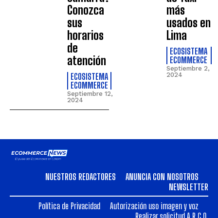
Conozca
más
sus
usados en
horarios
Lima
de
ECOSISTEMA
atención
ECOMMERCE
Septiembre 2,
ECOSISTEMA
2024
ECOMMERCE
Septiembre 12,
2024
NUESTROS REDACTORES
ANUNCIA CON NOSOTROS
NEWSLETTER
Política de Privacidad
Autorización uso imagen y voz
Realizar solicitud A.R.C.O.