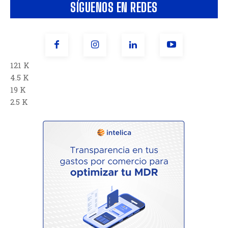
SÍGUENOS EN REDES
121 K
4.5 K
19 K
2.5 K