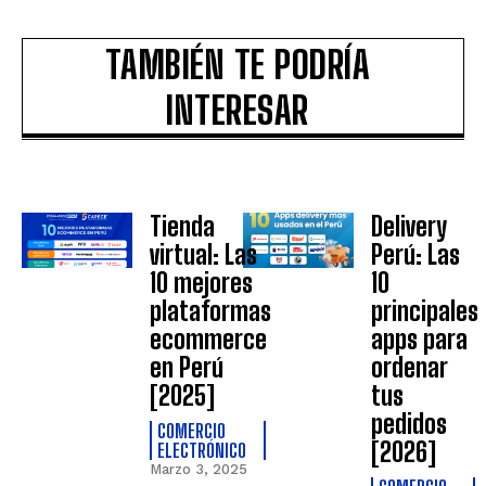
TAMBIÉN TE PODRÍA
INTERESAR
Tienda
Delivery
virtual: Las
Perú: Las
10 mejores
10
plataformas
principales
ecommerce
apps para
en Perú
ordenar
[2025]
tus
pedidos
COMERCIO
[2026]
ELECTRÓNICO
Marzo 3, 2025