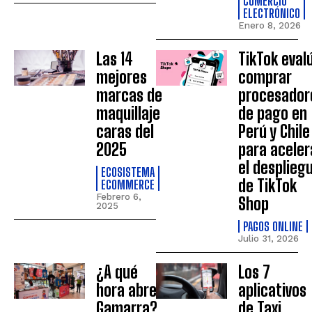
COMERCIO
ELECTRÓNICO
Enero 8, 2026
Las 14
TikTok eval
mejores
comprar
marcas de
procesador
maquillaje
de pago en
caras del
Perú y Chile
2025
para aceler
el desplieg
ECOSISTEMA
de TikTok
ECOMMERCE
Febrero 6,
Shop
2025
PAGOS ONLINE
Julio 31, 2026
¿A qué
Los 7
hora abre
aplicativos
Gamarra?
de Taxi