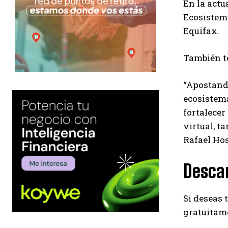
En la actu
Ecosistem
Equifax.
También te
“Apostando
ecosistema
fortalecer
virtual, t
Rafael Ho
Desca
Si deseas 
gratuitame