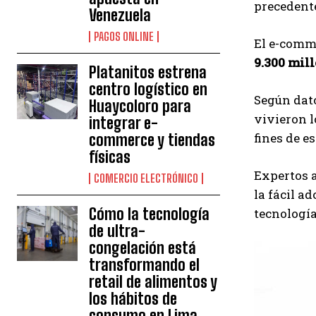
precedente
Venezuela
PAGOS ONLINE
El e-comm
9.300 mil
Platanitos estrena
centro logístico en
Según dato
Huaycoloro para
vivieron l
integrar e-
fines de e
commerce y tiendas
físicas
Expertos a
COMERCIO ELECTRÓNICO
la fácil a
Cómo la tecnología
tecnología
de ultra-
congelación está
transformando el
retail de alimentos y
los hábitos de
consumo en Lima