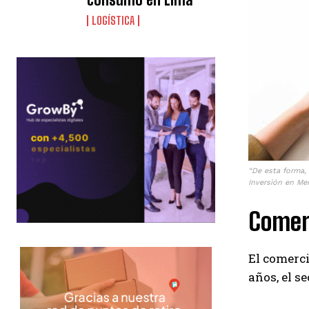
LOGÍSTICA
“De esta forma, 
Inversión en Me
Comerc
El comerci
años, el s