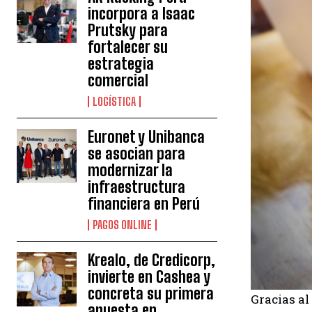
incorpora a Isaac
Prutsky para
fortalecer su
estrategia
comercial
LOGÍSTICA
Euronet y Unibanca
se asocian para
modernizar la
infraestructura
financiera en Perú
PAGOS ONLINE
Krealo, de Credicorp,
invierte en Cashea y
concreta su primera
Gracias al
apuesta en