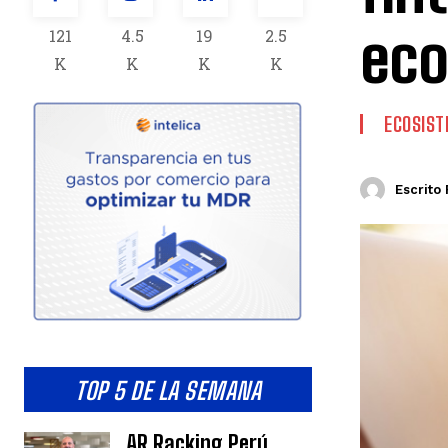
eco
121
4.5
19
2.5
K
K
K
K
ECOSIS
Escrito 
TOP 5 DE LA SEMANA
AR Racking Perú