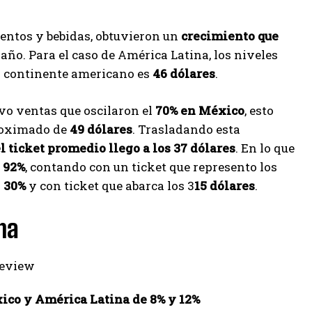
mentos y bebidas, obtuvieron un
crecimiento que
año. Para el caso de América Latina, los niveles
el continente americano es
46 dólares
.
vo ventas que oscilaron el
70% en México
, esto
proximado de
49 dólares
. Trasladando esta
l ticket promedio llego a los 37 dólares
. En lo que
e
92%
, contando con un ticket que represento los
l
30%
y con ticket que abarca los 3
15 dólares
.
na
ico y América Latina de 8% y 12%