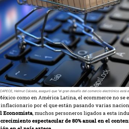
 CAPECE, Helmut Cáceda, aseguró que “el gran desafío del comercio electrónico está e
México como en América Latina, el ecommerce no se 
nflacionario por el que están pasando varias nacion
El Economista
, muchos personeros ligados a esta indu
crecimiento espectacular de 80% anual en el conten
ión en el país azteca
.