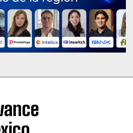
avance
xico