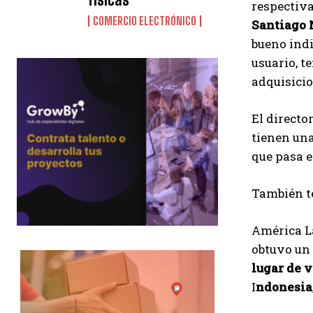
respectiva
COMERCIO ELECTRÓNICO
Santiago 
bueno ind
usuario, t
adquisicio
El directo
tienen una
que pasa 
También te
América La
obtuvo un
lugar de 
I
ndonesia,