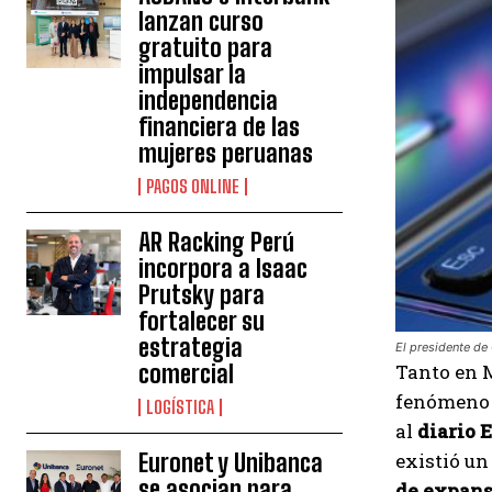
lanzan curso
gratuito para
impulsar la
independencia
financiera de las
mujeres peruanas
PAGOS ONLINE
AR Racking Perú
incorpora a Isaac
Prutsky para
fortalecer su
estrategia
El presidente de
Tanto en 
comercial
fenómeno i
LOGÍSTICA
al
diario 
existió un
Euronet y Unibanca
se asocian para
de expans