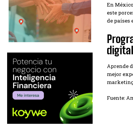
En México
este porce
de países 
Progr
digita
Aprende de
mejor exp
marketing
Fuente: Am