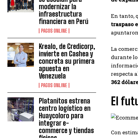
modernizar la
infraestructura
En tanto, 
financiera en Perú
traspaso 
PAGOS ONLINE
apuntaron
Krealo, de Credicorp,
La comerci
invierte en Cashea y
durante lo
concreta su primera
informació
apuesta en
respecta a
Venezuela
362 dólar
PAGOS ONLINE
El fut
Platanitos estrena
centro logístico en
Huaycoloro para
integrar e-
commerce y tiendas
Con estima
físicas