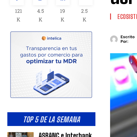
121
4.5
19
2.5
ECOSIS
K
K
K
K
Escrito
Por:
TOP 5 DE LA SEMANA
ASBANC e Interbank