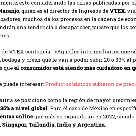
mente, esto considerando las cifras publicadas por e
Naranjo
, quien es el director de Ingresos de
VTEX
, vi
icadores, muchos de los procesos en la cadena de ec
endrán una tendencia a desaparecer, puesto que los 
nes.
r de VTEX sentencia, “«Aquellos intermediarios que s
 bodega y creen que le van a poder subir 20 o 30% al 
es que
el consumidor está siendo más cuidadoso en 
 puede interesar:
Productos básicos subieron de prec
tina se posiciono como la región de mayor crecimien
35% a nivel global
. Para el caso de México en específ
ventas online
que más se expandirán en 2022, siendo
 Singapur, Tailandia, India y Argentina
.