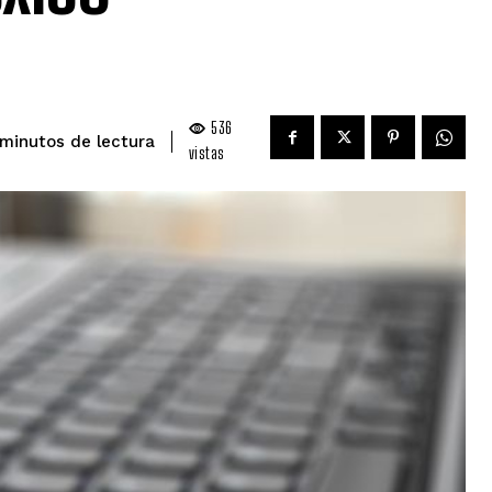
536
de lectura
minutos
vistas