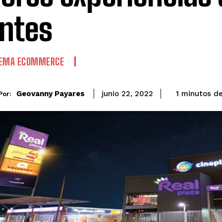
entes
TEMA ECOMMERCE
de
Geovanny Payares
1
minutos
junio 22, 2022
Por: