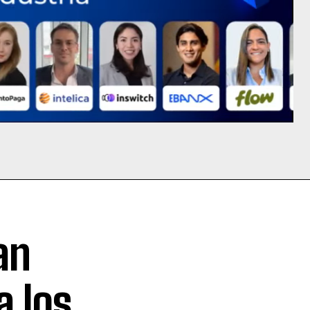
an
a los