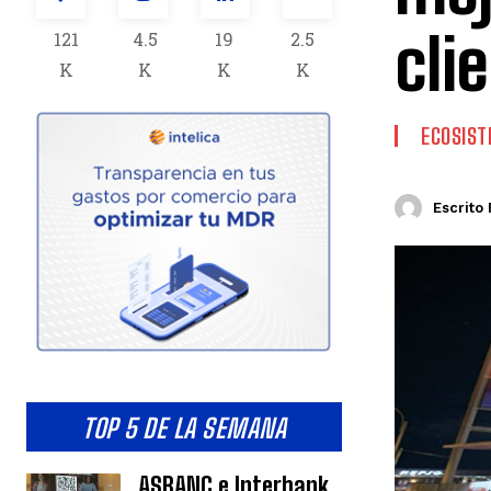
cli
121
4.5
19
2.5
K
K
K
K
ECOSIS
Escrito 
TOP 5 DE LA SEMANA
ASBANC e Interbank