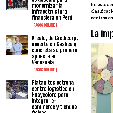
En este se
modernizar la
infraestructura
clasificac
financiera en Perú
centros c
PAGOS ONLINE
La im
Krealo, de Credicorp,
invierte en Cashea y
concreta su primera
apuesta en
Venezuela
PAGOS ONLINE
Platanitos estrena
centro logístico en
Huaycoloro para
integrar e-
commerce y tiendas
físicas