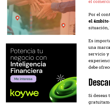
el comerci
Por el con
el ámbito 
situación,
Es importa
una marca 
servicio 
experienci
debe ofrec
Desca
Si deseas 
gratuitame