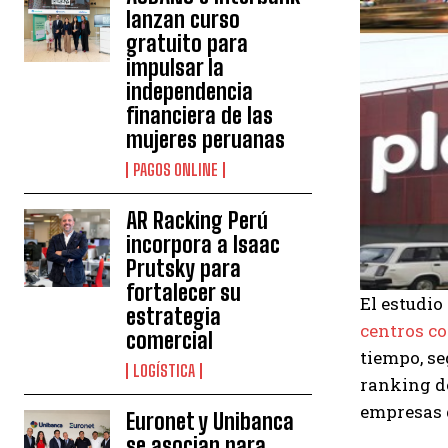
lanzan curso
gratuito para
impulsar la
independencia
financiera de las
mujeres peruanas
PAGOS ONLINE
AR Racking Perú
incorpora a Isaac
Prutsky para
fortalecer su
El estudio
estrategia
centros c
comercial
tiempo, se
LOGÍSTICA
ranking de
empresas d
Euronet y Unibanca
se asocian para