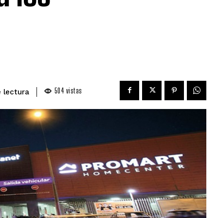
504
vistas
 lectura