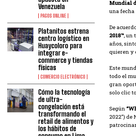
Mundial d
Venezuela
una fecha
PAGOS ONLINE
De acuerdo
Platanitos estrena
2018™
, un
centro logístico en
años, sint
Huaycoloro para
quieren y 
integrar e-
commerce y tiendas
físicas
Este mundi
todo el mu
COMERCIO ELECTRÓNICO
gran opor
Cómo la tecnología
solo clic 
de ultra-
congelación está
Según
“Wh
transformando el
2022″) de 
retail de alimentos y
patrocinan
los hábitos de
consumo en Lima