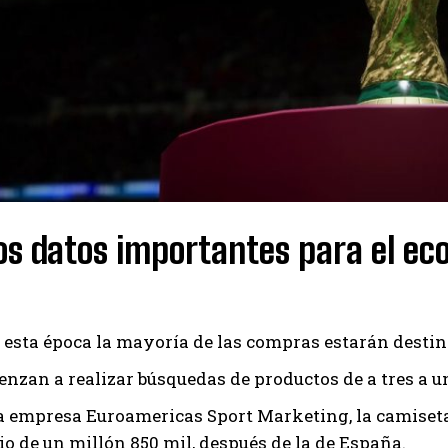
os datos importantes para el ec
 esta época la mayoría de las compras estarán destin
enzan a realizar búsquedas de productos de a tres a un
a empresa Euroamericas Sport Marketing, la camiset
o de un millón 850 mil, después de la de España.