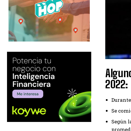
Algun
2022:
Durante
Se comi
Según l
promedi