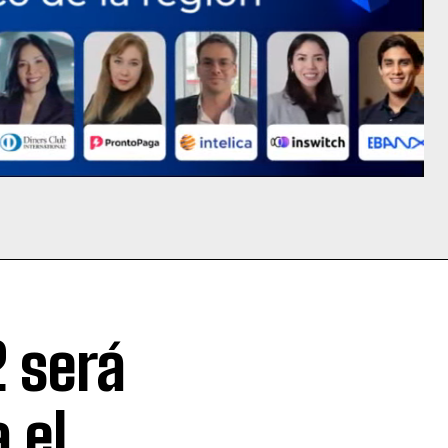
 será
 el