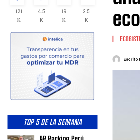
ec
121
4.5
19
2.5
K
K
K
K
ECOSIS
Escrito 
TOP 5 DE LA SEMANA
AR Racking Perú