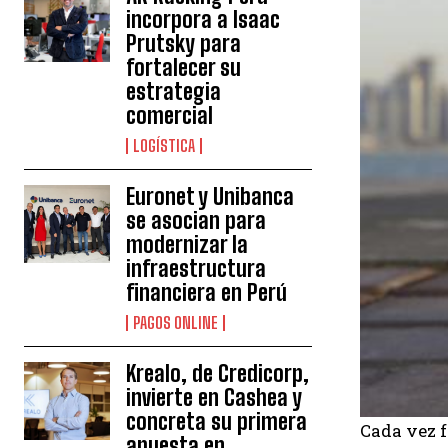
incorpora a Isaac
Prutsky para
fortalecer su
estrategia
comercial
LOGÍSTICA
Euronet y Unibanca
se asocian para
modernizar la
infraestructura
financiera en Perú
PAGOS ONLINE
Krealo, de Credicorp,
invierte en Cashea y
concreta su primera
Cada vez f
apuesta en