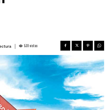
539
vistas
ectura