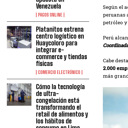
Venezuela
Según el a
peruanas a
PAGOS ONLINE
petróleo y
Platanitos estrena
centro logístico en
Perú alcan
Huaycoloro para
Coordinada
integrar e-
commerce y tiendas
Cabe desta
físicas
2.000 emp
COMERCIO ELECTRÓNICO
más grande
Cómo la tecnología
de ultra-
congelación está
transformando el
retail de alimentos y
los hábitos de
consumo en Lima