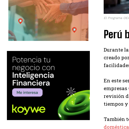
El Programa OEA
Perú b
Durante la
creado por
facilidade
En este se
empresas O
revisión d
tiempos y 
También te
doméstica