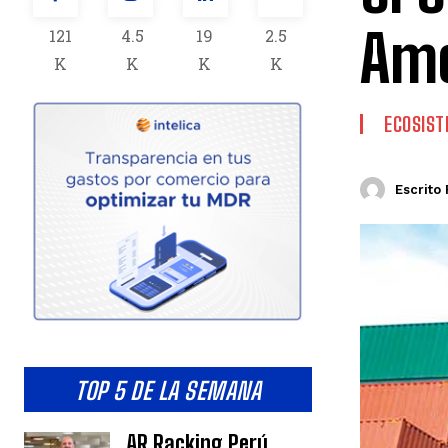
Amé
121
4.5
19
2.5
K
K
K
K
ECOSIS
Escrito 
TOP 5 DE LA SEMANA
AR Racking Perú