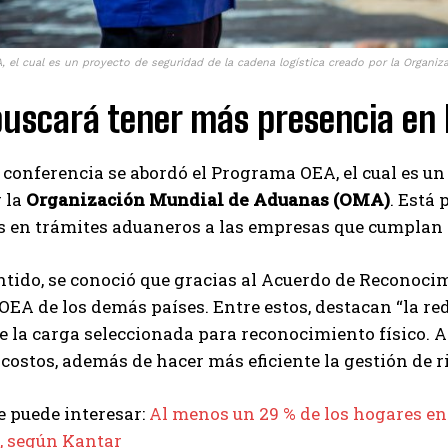
, el cual es un proyecto de seguridad de la cadena logística creado por la Organi
uscará tener más presencia en 
 conferencia se abordó el Programa OEA, el cual es un
 la
Organización Mundial de Aduanas (OMA)
. Está 
s en trámites aduaneros a las empresas que cumplan l
ntido, se conoció que gracias al Acuerdo de Reconoci
EA de los demás países. Entre estos, destacan “la re
e la carga seleccionada para reconocimiento físico. As
costos, además de hacer más eficiente la gestión de r
 puede interesar:
Al menos un 29 % de los hogares en
, según Kantar