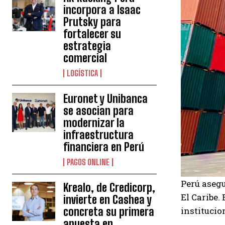
incorpora a Isaac
Prutsky para
fortalecer su
estrategia
comercial
LOGÍSTICA
Euronet y Unibanca
se asocian para
modernizar la
infraestructura
financiera en Perú
PAGOS ONLINE
Perú asegu
Krealo, de Credicorp,
El Caribe.
invierte en Cashea y
institucio
concreta su primera
apuesta en