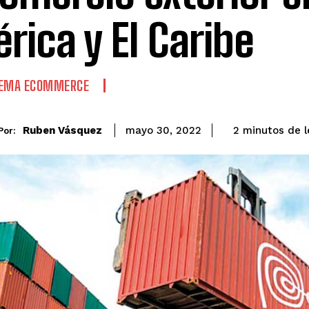
rica y El Caribe
TEMA ECOMMERCE
de l
Ruben Vásquez
2
minutos
mayo 30, 2022
Por: