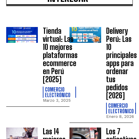
Tienda
Delivery
virtual: Las
Perú: Las
10 mejores
10
plataformas
principales
ecommerce
apps para
en Perú
ordenar
[2025]
tus
pedidos
COMERCIO
[2026]
ELECTRÓNICO
Marzo 3, 2025
COMERCIO
ELECTRÓNICO
Enero 8, 2026
Las 14
Los 7