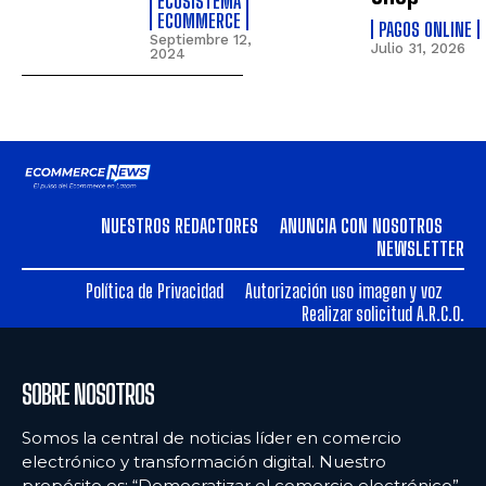
ECOSISTEMA
ECOMMERCE
PAGOS ONLINE
Septiembre 12,
Julio 31, 2026
2024
NUESTROS REDACTORES
ANUNCIA CON NOSOTROS
NEWSLETTER
Política de Privacidad
Autorización uso imagen y voz
Realizar solicitud A.R.C.O.
SOBRE NOSOTROS
Somos la central de noticias líder en comercio
electrónico y transformación digital. Nuestro
propósito es: “Democratizar el comercio electrónico”.