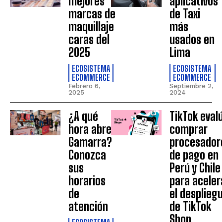
mejores
aplicativos
marcas de
de Taxi
maquillaje
más
caras del
usados en
2025
Lima
ECOSISTEMA
ECOSISTEMA
ECOMMERCE
ECOMMERCE
Febrero 6,
Septiembre 2,
2025
2024
¿A qué
TikTok eval
hora abre
comprar
Gamarra?
procesador
Conozca
de pago en
sus
Perú y Chile
horarios
para aceler
de
el desplieg
atención
de TikTok
Shop