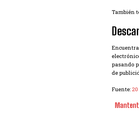
También te
Descar
Encuentra 
electrónic
pasando po
de publici
Fuente:
20
Mantente