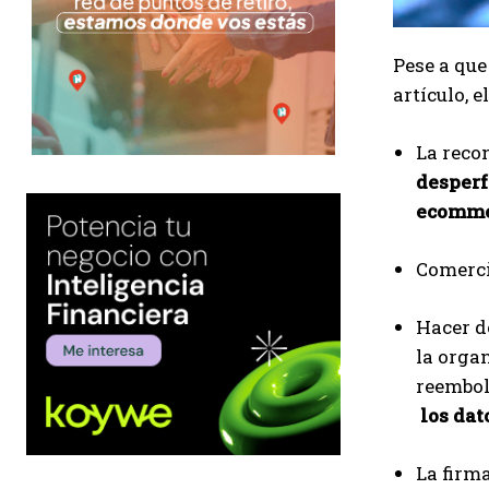
Pese a que
artículo, e
La reco
desperf
ecommer
Comerci
Hacer d
la organ
reembol
los dat
La firm