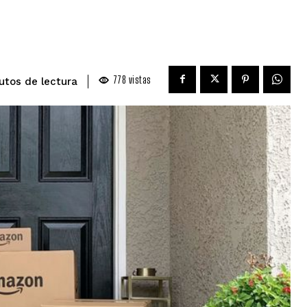
778
vistas
de lectura
utos