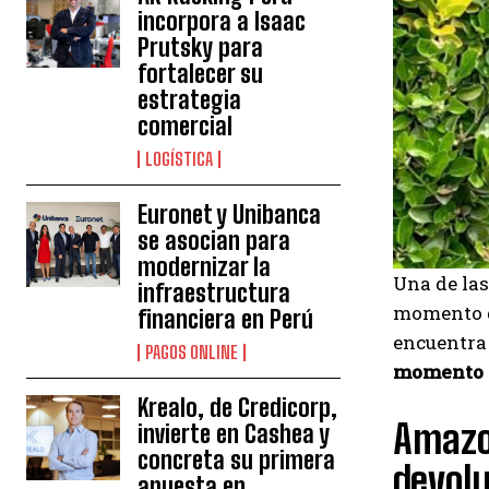
incorpora a Isaac
Prutsky para
fortalecer su
estrategia
comercial
LOGÍSTICA
Euronet y Unibanca
se asocian para
modernizar la
Una de la
infraestructura
momento qu
financiera en Perú
encuentra
PAGOS ONLINE
momento d
Krealo, de Credicorp,
Amazo
invierte en Cashea y
concreta su primera
devol
apuesta en