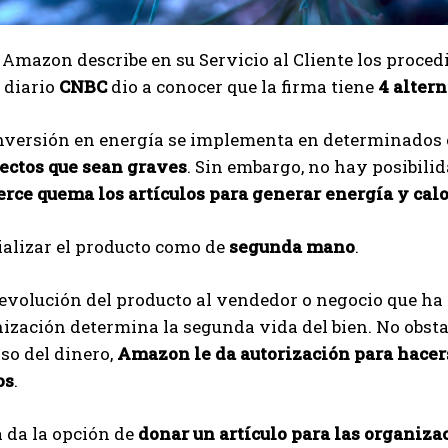
 Amazon describe en su Servicio al Cliente los proced
l diario
CNBC
dio a conocer que la firma tiene
4 altern
nversión en energía se implementa en determinados 
ectos que sean graves
. Sin embargo, no hay posibilid
ce quema los artículos para generar energía y calo
alizar el producto como de
segunda mano
.
evolución del producto al vendedor o negocio que ha 
ización determina la segunda vida del bien. No obstant
so del dinero,
Amazon le da autorización para hacers
os
.
a da la opción de
donar un artículo para las organizac