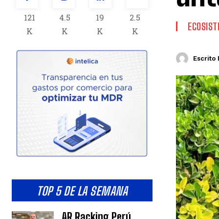
121
4.5
19
2.5
ECOSIS
K
K
K
K
Escrito 
TOP 5 DE LA SEMANA
AR Racking Perú