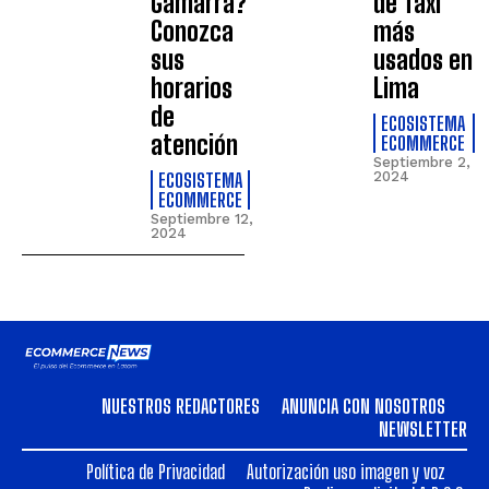
Gamarra?
de Taxi
Conozca
más
sus
usados en
horarios
Lima
de
ECOSISTEMA
atención
ECOMMERCE
Septiembre 2,
ECOSISTEMA
2024
ECOMMERCE
Septiembre 12,
2024
NUESTROS REDACTORES
ANUNCIA CON NOSOTROS
NEWSLETTER
Política de Privacidad
Autorización uso imagen y voz