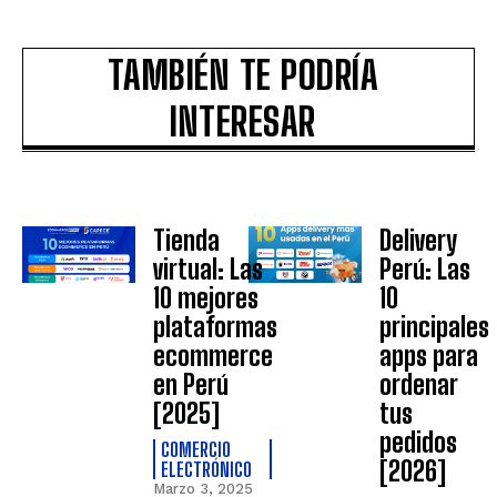
TAMBIÉN TE PODRÍA
INTERESAR
Tienda
Delivery
virtual: Las
Perú: Las
10 mejores
10
plataformas
principales
ecommerce
apps para
en Perú
ordenar
[2025]
tus
pedidos
COMERCIO
[2026]
ELECTRÓNICO
Marzo 3, 2025