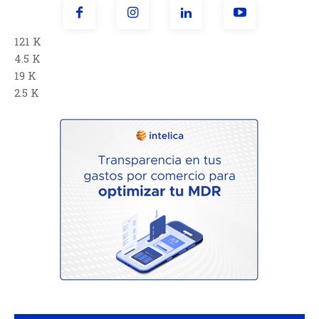
121 K
4.5 K
19 K
2.5 K