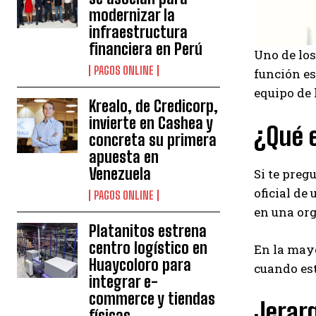
modernizar la
infraestructura
financiera en Perú
Uno de los
PAGOS ONLINE
función e
equipo de 
Krealo, de Credicorp,
invierte en Cashea y
¿Qué 
concreta su primera
apuesta en
Venezuela
Si te preg
oficial de
PAGOS ONLINE
en una org
Platanitos estrena
centro logístico en
En la mayo
Huaycoloro para
cuando est
integrar e-
commerce y tiendas
Jerarq
físicas