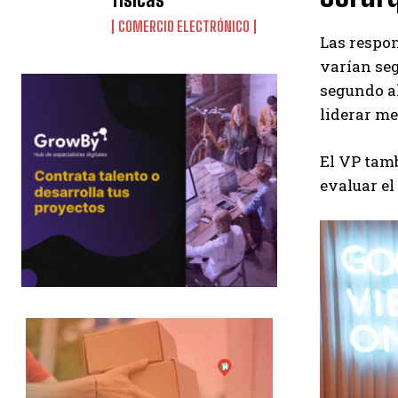
COMERCIO ELECTRÓNICO
Las respon
varían seg
segundo al
liderar me
El VP tam
evaluar el