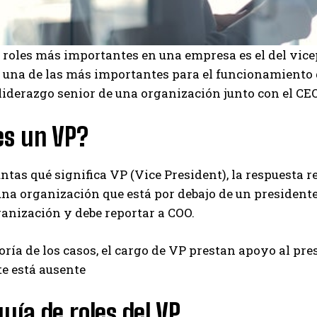
 roles más importantes en una empresa es el del vicep
s una de las más importantes para el funcionamiento
liderazgo senior de una organización junto con el CEO,
es un VP?
untas qué significa VP (Vice President), la respuesta 
 una organización que está por debajo de un president
anización y debe reportar a COO.
ría de los casos, el cargo de VP prestan apoyo al pre
e está ausente
uía de roles del VP