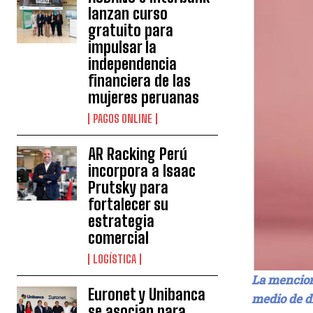
lanzan curso
gratuito para
impulsar la
independencia
financiera de las
mujeres peruanas
PAGOS ONLINE
AR Racking Perú
incorpora a Isaac
Prutsky para
fortalecer su
estrategia
comercial
LOGÍSTICA
La mencion
Euronet y Unibanca
medio de di
se asocian para