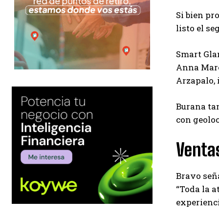
Si bien pr
listo el s
Smart Gla
Anna Marce
Arzapalo, 
Burana tam
con geoloc
Ventas
Bravo seña
“Toda la a
experienci