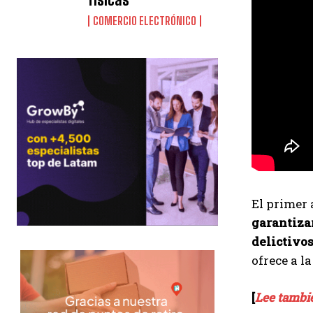
COMERCIO ELECTRÓNICO
El primer 
garantizar
delictivo
ofrece a l
[
Lee tambié