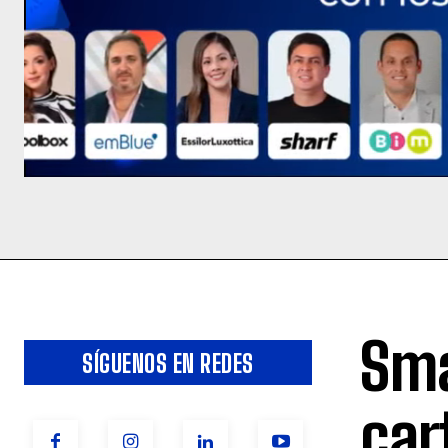
Sma
SÍGUENOS EN REDES
car