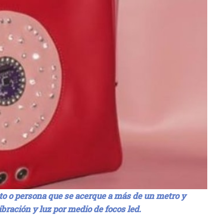
to o persona que se acerque a más de un metro y
ibración y luz por medio de focos led.