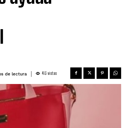
l
413
vistas
de lectura
os