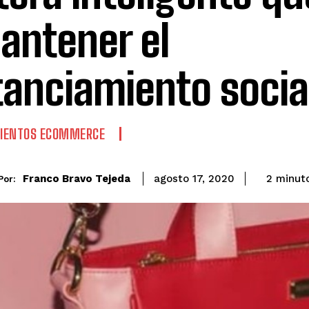
antener el
tanciamiento socia
IENTOS ECOMMERCE
Franco Bravo Tejeda
2
minut
agosto 17, 2020
Por: