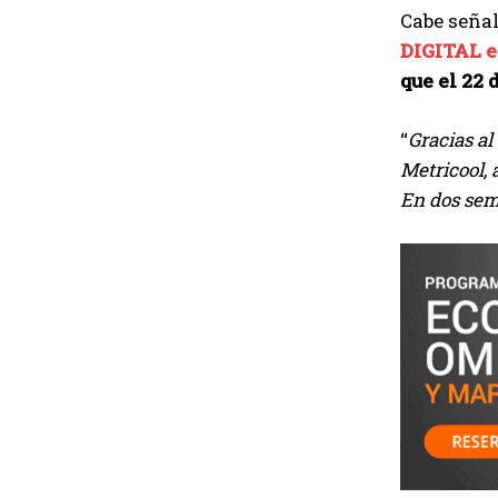
Cabe seña
DIGITAL 
que el 22 
“
Gracias a
Metricool,
En dos sem