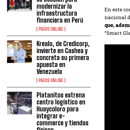
modernizar la
En este co
infraestructura
nacional d
financiera en Perú
que, ademá
PAGOS ONLINE
“Smart Gla
Krealo, de Credicorp,
invierte en Cashea y
concreta su primera
apuesta en
Venezuela
PAGOS ONLINE
Platanitos estrena
centro logístico en
Huaycoloro para
integrar e-
commerce y tiendas
físicas