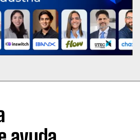
a
ue ayuda