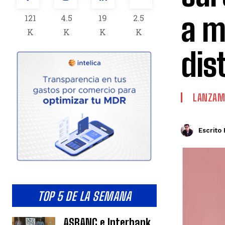
a m
121
4.5
19
2.5
K
K
K
K
dis
LANZAM
Escrito 
TOP 5 DE LA SEMANA
ASBANC e Interbank