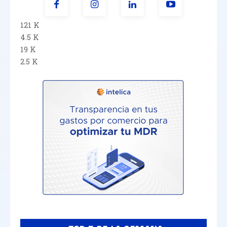
121 K
4.5 K
19 K
2.5 K