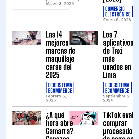
Marzo 3, 2025
COMERCIO
ELECTRÓNICO
Enero 8, 2026
Las 14
Los 7
mejores
aplicativos
marcas de
de Taxi
maquillaje
más
caras del
usados en
2025
Lima
ECOSISTEMA
ECOSISTEMA
ECOMMERCE
ECOMMERCE
Febrero 6,
Septiembre 2,
2025
2024
¿A qué
TikTok evalú
hora abre
comprar
Gamarra?
procesadore