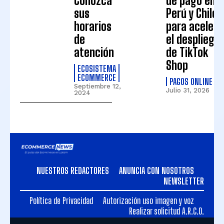
Conozca
de pago en
sus
Perú y Chile
horarios
para acelera
de
el despliegu
atención
de TikTok
Shop
ECOSISTEMA
ECOMMERCE
PAGOS ONLINE
Septiembre 12,
Julio 31, 2026
2024
NUESTROS REDACTORES
ANUNCIA CON NOSOTROS
NEWSLETTER
Política de Privacidad
Autorización uso imagen y voz
Realizar solicitud A.R.C.O.