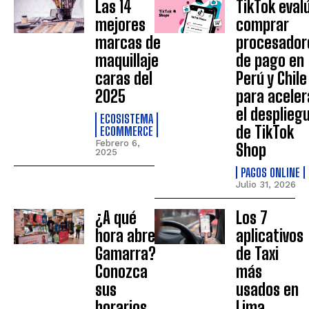
Las 14
TikTok eval
mejores
comprar
marcas de
procesador
maquillaje
de pago en
caras del
Perú y Chile
2025
para aceler
el desplieg
ECOSISTEMA
de TikTok
ECOMMERCE
Febrero 6,
Shop
2025
PAGOS ONLINE
Julio 31, 2026
¿A qué
Los 7
hora abre
aplicativos
Gamarra?
de Taxi
Conozca
más
sus
usados en
horarios
Lima