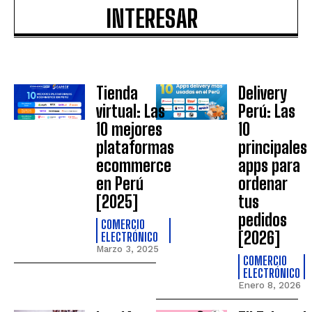
INTERESAR
Tienda
Delivery
virtual: Las
Perú: Las
10 mejores
10
plataformas
principales
ecommerce
apps para
en Perú
ordenar
[2025]
tus
pedidos
COMERCIO
[2026]
ELECTRÓNICO
Marzo 3, 2025
COMERCIO
ELECTRÓNICO
Enero 8, 2026