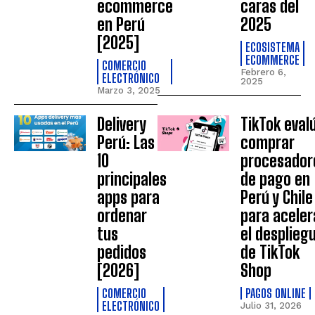
ecommerce
caras del
en Perú
2025
[2025]
ECOSISTEMA
ECOMMERCE
COMERCIO
Febrero 6,
ELECTRÓNICO
2025
Marzo 3, 2025
Delivery
TikTok eval
Perú: Las
comprar
10
procesador
principales
de pago en
apps para
Perú y Chile
ordenar
para aceler
tus
el desplieg
pedidos
de TikTok
[2026]
Shop
COMERCIO
PAGOS ONLINE
ELECTRÓNICO
Julio 31, 2026