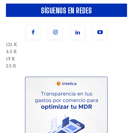
SÍGUENOS EN REDES
121 K
4.5 K
19 K
2.5 K