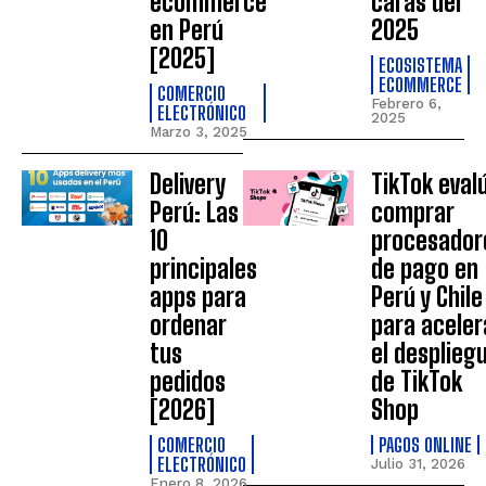
ecommerce
caras del
en Perú
2025
[2025]
ECOSISTEMA
ECOMMERCE
COMERCIO
Febrero 6,
ELECTRÓNICO
2025
Marzo 3, 2025
Delivery
TikTok eval
Perú: Las
comprar
10
procesador
principales
de pago en
apps para
Perú y Chile
ordenar
para aceler
tus
el desplieg
pedidos
de TikTok
[2026]
Shop
COMERCIO
PAGOS ONLINE
ELECTRÓNICO
Julio 31, 2026
Enero 8, 2026