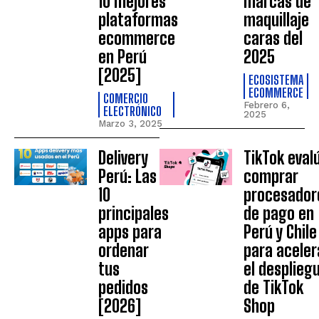
10 mejores
marcas de
plataformas
maquillaje
ecommerce
caras del
en Perú
2025
[2025]
ECOSISTEMA
ECOMMERCE
COMERCIO
Febrero 6,
ELECTRÓNICO
2025
Marzo 3, 2025
Delivery
TikTok eval
Perú: Las
comprar
10
procesador
principales
de pago en
apps para
Perú y Chile
ordenar
para aceler
tus
el desplieg
pedidos
de TikTok
[2026]
Shop