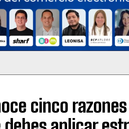
oce cinco razones 
 debes aplicar est