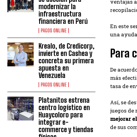
ventajas a
modernizar la
recopilaci
infraestructura
financiera en Perú
En este se
PAGOS ONLINE
una ayuda 
Krealo, de Credicorp,
Para c
invierte en Cashea y
concreta su primera
apuesta en
De acuerd
Venezuela
más efecti
PAGOS ONLINE
tasa de en
Platanitos estrena
Así, se de
centro logístico en
juegos de 
Huaycoloro para
mejorar e
integrar e-
de sus co
commerce y tiendas
físicas