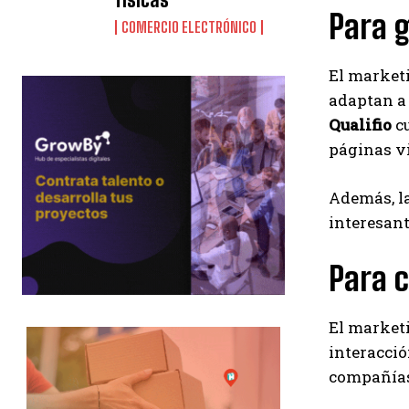
Para 
COMERCIO ELECTRÓNICO
El marketi
adaptan a 
Qualifio
cu
páginas v
Además, la
interesant
Para 
El marketi
interacció
compañías