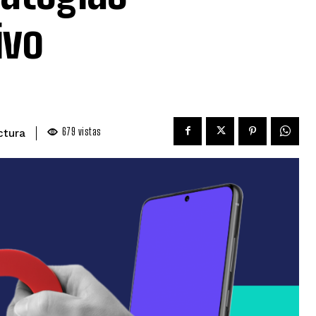
ivo
679
vistas
ctura