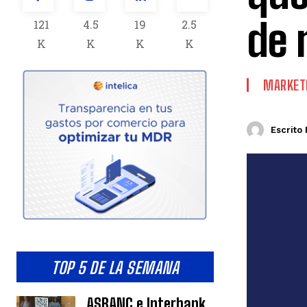
de 
121
4.5
19
2.5
K
K
K
K
MARKETI
Escrito 
TOP 5 DE LA SEMANA
ASBANC e Interbank