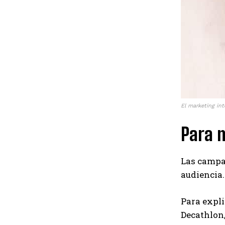
El marketing int
Para 
Las campa
audiencia
Para expli
Decathlon,