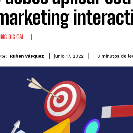
marketing interact
NG DIGITAL
de le
Ruben Vásquez
3
minutos
junio 17, 2022
Por: