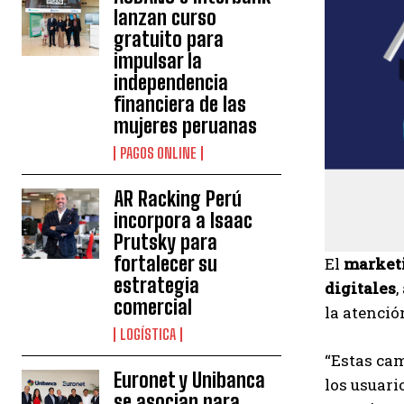
lanzan curso
gratuito para
impulsar la
independencia
financiera de las
mujeres peruanas
PAGOS ONLINE
AR Racking Perú
incorpora a Isaac
Prutsky para
fortalecer su
El
marketi
estrategia
digitales
,
comercial
la atenció
LOGÍSTICA
“Estas ca
Euronet y Unibanca
los usuari
se asocian para