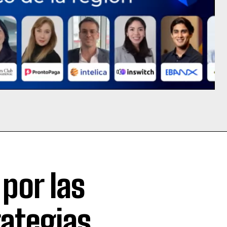
por las
rategias