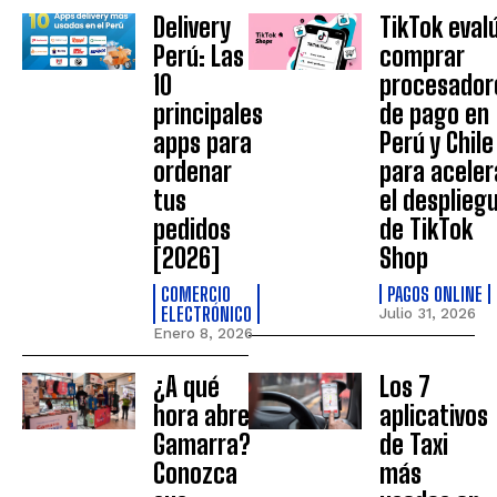
Delivery
TikTok eval
Perú: Las
comprar
10
procesador
principales
de pago en
apps para
Perú y Chile
ordenar
para aceler
tus
el desplieg
pedidos
de TikTok
[2026]
Shop
COMERCIO
PAGOS ONLINE
ELECTRÓNICO
Julio 31, 2026
Enero 8, 2026
¿A qué
Los 7
hora abre
aplicativos
Gamarra?
de Taxi
Conozca
más