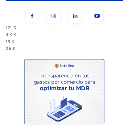
121 K
4.5 K
19 K
2.5 K