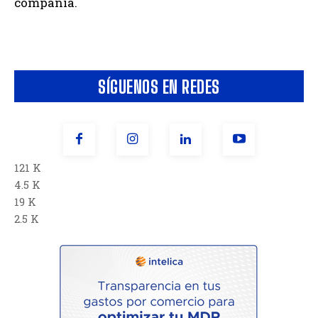
compañía.
SÍGUENOS EN REDES
121 K
4.5 K
19 K
2.5 K