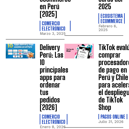
en Perú
2025
[2025]
ECOSISTEMA
ECOMMERCE
COMERCIO
Febrero 6,
ELECTRÓNICO
2025
Marzo 3, 2025
Delivery
TikTok eval
Perú: Las
comprar
10
procesador
principales
de pago en
apps para
Perú y Chile
ordenar
para aceler
tus
el desplieg
pedidos
de TikTok
[2026]
Shop
COMERCIO
PAGOS ONLINE
ELECTRÓNICO
Julio 31, 2026
Enero 8, 2026