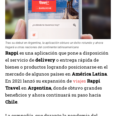
Tras su debut en Argentina, la aplicación obtuvo un éxito rotundo y ahora
llegará a otras naciones del continente latinoamericano
Rappi
es una aplicación que pone a disposición
el servicio de
delivery
o entrega rápida de
bienes o productos logrando posicionarse en el
mercado de algunos países en
América Latina
.
En 2021 lanzó su expansión de
viajes
Rappi
Travel
en
Argentina
, donde obtuvo grandes
beneficios y ahora continuará su paso hacia
Chile
.
La compañía, que durante la pandemia del