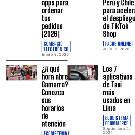
apps para
Perú y Chile
ordenar
para aceler
tus
el desplieg
pedidos
de TikTok
[2026]
Shop
COMERCIO
PAGOS ONLINE
ELECTRÓNICO
Julio 31, 2026
Enero 8, 2026
¿A qué
Los 7
hora abre
aplicativos
Gamarra?
de Taxi
Conozca
más
sus
usados en
horarios
Lima
de
ECOSISTEMA
atención
ECOMMERCE
Septiembre 2,
ECOSISTEMA
2024