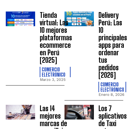
Tienda
Delivery
virtual: Las
Perú: Las
10 mejores
10
plataformas
principales
ecommerce
apps para
en Perú
ordenar
[2025]
tus
pedidos
COMERCIO
[2026]
ELECTRÓNICO
Marzo 3, 2025
COMERCIO
ELECTRÓNICO
Enero 8, 2026
Las 14
Los 7
mejores
aplicativos
marcas de
de Taxi