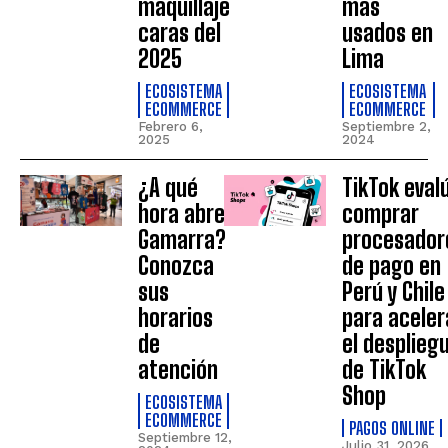
maquillaje
más
caras del
usados en
2025
Lima
ECOSISTEMA
ECOSISTEMA
ECOMMERCE
ECOMMERCE
Febrero 6,
Septiembre 2,
2025
2024
¿A qué
TikTok eval
hora abre
comprar
Gamarra?
procesador
Conozca
de pago en
sus
Perú y Chile
horarios
para aceler
de
el desplieg
atención
de TikTok
Shop
ECOSISTEMA
ECOMMERCE
PAGOS ONLINE
Septiembre 12,
Julio 31, 2026