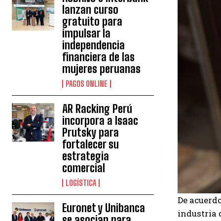
lanzan curso
gratuito para
impulsar la
independencia
financiera de las
mujeres peruanas
PAGOS ONLINE
AR Racking Perú
incorpora a Isaac
Prutsky para
fortalecer su
estrategia
comercial
LOGÍSTICA
De acuerdo
Euronet y Unibanca
industria 
se asocian para