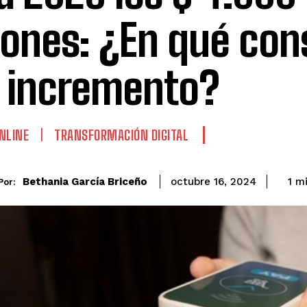
lones: ¿En qué con
 incremento?
NLINE
TRANSFORMACIÓN DIGITAL
Bethania García Briceño
1
mi
octubre 16, 2024
Por: