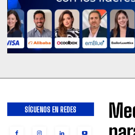
Med
SÍGUENOS EN REDES
par