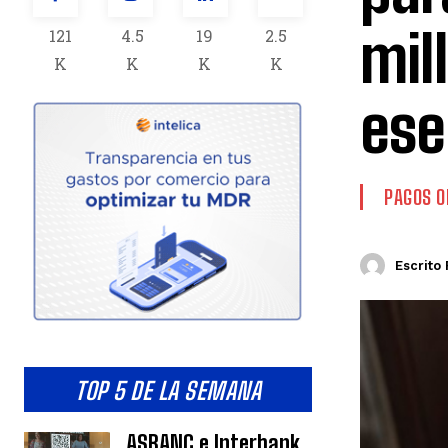
mil
121
4.5
19
2.5
K
K
K
K
ese
PAGOS O
Escrito 
TOP 5 DE LA SEMANA
ASBANC e Interbank