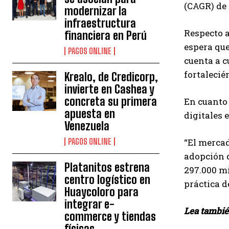
(CAGR) de 
modernizar la
infraestructura
Respecto a
financiera en Perú
espera que
PAGOS ONLINE
cuenta a c
fortalecié
Krealo, de Credicorp,
invierte en Cashea y
concreta su primera
En cuanto 
apuesta en
digitales
Venezuela
“El merca
PAGOS ONLINE
adopción d
Platanitos estrena
297.000 mi
centro logístico en
práctica d
Huaycoloro para
integrar e-
Lea tambi
commerce y tiendas
físicas