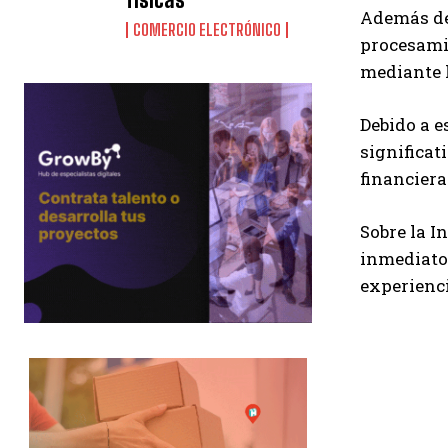
Además de 
COMERCIO ELECTRÓNICO
procesamie
mediante l
Debido a e
significat
financiera
Sobre la I
inmediato
experienci