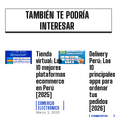
TAMBIÉN TE PODRÍA
INTERESAR
Tienda
Delivery
virtual: Las
Perú: Las
10 mejores
10
plataformas
principales
ecommerce
apps para
en Perú
ordenar
[2025]
tus
pedidos
COMERCIO
[2026]
ELECTRÓNICO
Marzo 3, 2025
COMERCIO