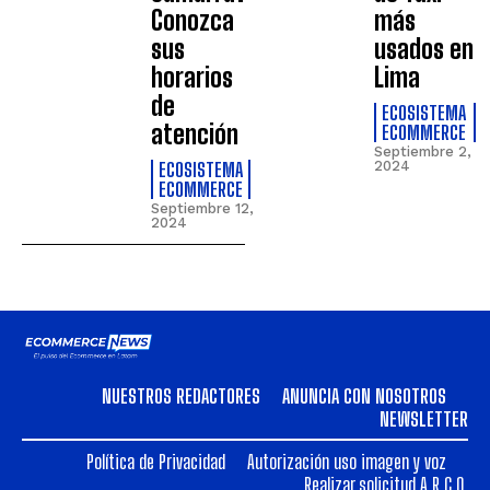
Conozca
más
sus
usados en
horarios
Lima
de
ECOSISTEMA
atención
ECOMMERCE
Septiembre 2,
ECOSISTEMA
2024
ECOMMERCE
Septiembre 12,
2024
NUESTROS REDACTORES
ANUNCIA CON NOSOTROS
NEWSLETTER
Política de Privacidad
Autorización uso imagen y voz
Realizar solicitud A.R.C.O.