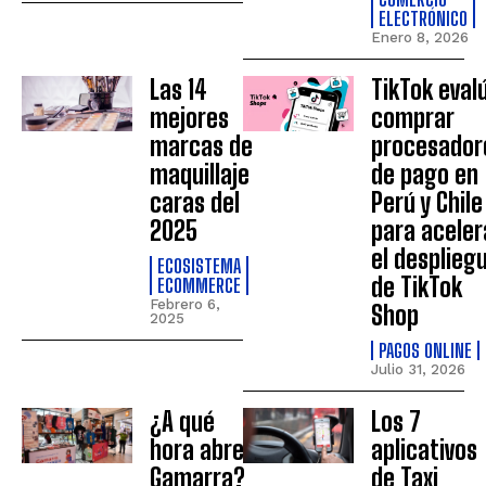
ELECTRÓNICO
Enero 8, 2026
Las 14
TikTok eval
mejores
comprar
marcas de
procesador
maquillaje
de pago en
caras del
Perú y Chile
2025
para aceler
el desplieg
ECOSISTEMA
de TikTok
ECOMMERCE
Febrero 6,
Shop
2025
PAGOS ONLINE
Julio 31, 2026
¿A qué
Los 7
hora abre
aplicativos
Gamarra?
de Taxi