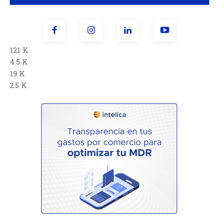
121 K
4.5 K
19 K
2.5 K