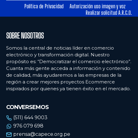
Política de Privacidad
Autorización uso imagen y voz
Realizar solicitud A.R.C.O.
Ecommercenews
Ecommercenews
PERÚ
PERÚ
SOBRE NOSOTROS
ARGENTINA
ARGENTINA
Somos la central de noticias líder en comercio
BOLIVIA
BOLIVIA
electrónico y transformación digital. Nuestro
propósito es: “Democratizar el comercio electrónico”.
CHILE
CHILE
Cuanta más gente acceda a información y contenido
COLOMBIA
COLOMBIA
de calidad, más ayudaremos a las empresas de la
región a crear mejores proyectos Ecommerce
ECUADOR
ECUADOR
inspirados por quienes ya tienen éxito en el mercado.
MÉXICO
MÉXICO
CONVERSEMOS
URUGUAY
URUGUAY
(511) 644 9003
VENEZUELA
VENEZUELA
976 079 698
prensa@capece.org.pe