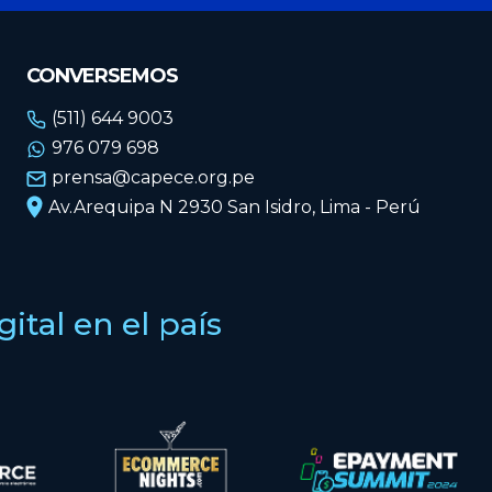
CONVERSEMOS
(511) 644 9003
976 079 698
prensa@capece.org.pe
Av.Arequipa N 2930 San Isidro, Lima - Perú
tal en el país