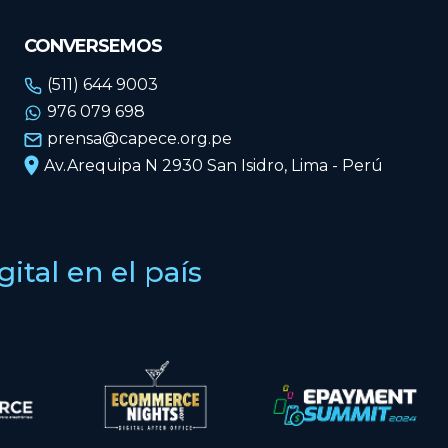
CONVERSEMOS
(511) 644 9003
976 079 698
prensa@capece.org.pe
Av.Arequipa N 2930 San Isidro, Lima - Perú
tal en el país